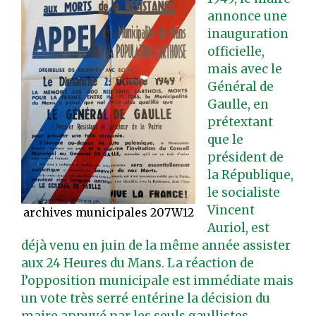
annonce une
inauguration
officielle,
mais avec le
Général de
Gaulle, en
prétextant
que le
président de
la République,
le socialiste
Vincent
archives municipales 207W12
Auriol, est
déjà venu en juin de la même année assister
aux 24 Heures du Mans. La réaction de
l’opposition municipale est immédiate mais
un vote très serré entérine la décision du
maire appuyé par les seuls gaullistes.