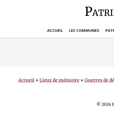
Aller
au
contenu
ACCUEIL
LES COMMUNES
PAT
Accueil
»
Lieux de mémoire
»
Guerres de d
© 2026 P