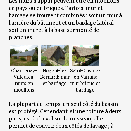
Les murs d'appui peuvent être en moellons
de pays ou en briques. Parfois, mur et
bardage se trouvent combinés : soit un mur à
l’arrière du bâtiment et un bardage latéral
soit un muret à la base surmonté de
planches.
Chantenay-
Nogent-le-
Saint-Cosme-
Villedieu:
Bernard: mur
en-Vairais:
murs en
et bardage
mur brique et
moellons
bardage
La plupart du temps, un seul côté du bassin
est protégé. Cependant, si une toiture à deux
pans, est à cheval sur le ruisseau, elle
permet de couvrir deux côtés de lavage ; à