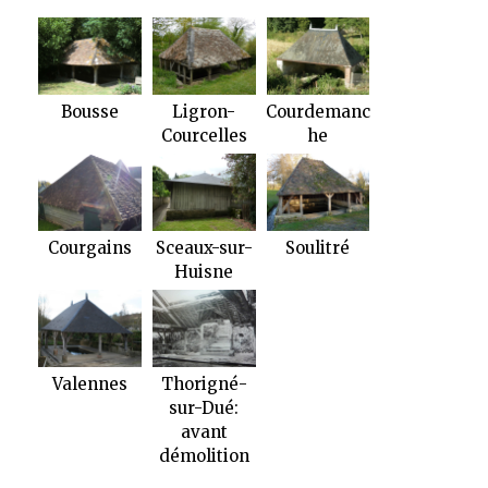
Bousse
Ligron-
Courdemanc
Courcelles
he
Courgains
Sceaux-sur-
Soulitré
Huisne
Valennes
Thorigné-
sur-Dué:
avant
démolition