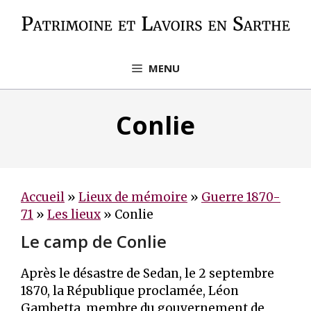
Aller
au
contenu
MENU
Conlie
Accueil
»
Lieux de mémoire
»
Guerre 1870-
71
»
Les lieux
»
Conlie
Le camp de Conlie
Après le désastre de Sedan, le 2 septembre
1870, la République proclamée, Léon
Gambetta, membre du gouvernement de