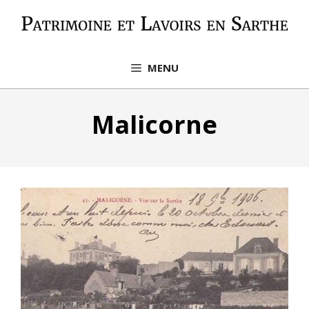
Aller
au
contenu
MENU
Malicorne