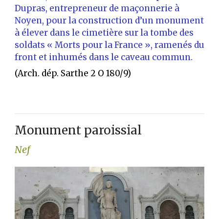
Dupras, entrepreneur de maçonnerie à
Noyen, pour la construction d’un monument
à élever dans le cimetière sur la tombe des
soldats « Morts pour la France », ramenés du
front et inhumés dans le caveau commun.
(Arch. dép. Sarthe 2 O 180/9)
Monument paroissial
Nef