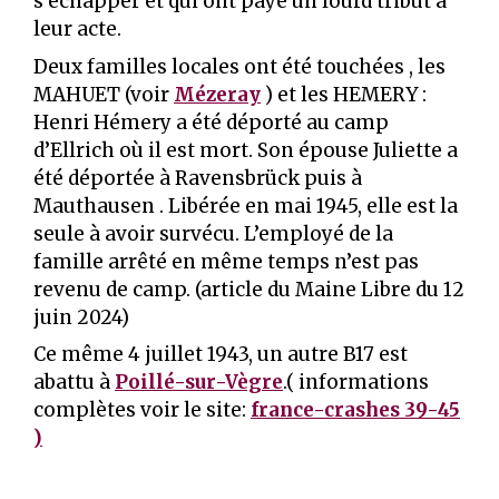
s’échapper et qui ont payé un lourd tribut à
leur acte.
Deux familles locales ont été touchées , les
MAHUET (voir
Mézeray
) et les HEMERY :
Henri Hémery a été déporté au camp
d’Ellrich où il est mort. Son épouse Juliette a
été déportée à Ravensbrück puis à
Mauthausen . Libérée en mai 1945, elle est la
seule à avoir survécu. L’employé de la
famille arrêté en même temps n’est pas
revenu de camp. (article du Maine Libre du 12
juin 2024)
Ce même 4 juillet 1943, un autre B17 est
abattu à
Poillé-sur-Vègre
.( informations
complètes voir le site:
france-crashes 39-45
)