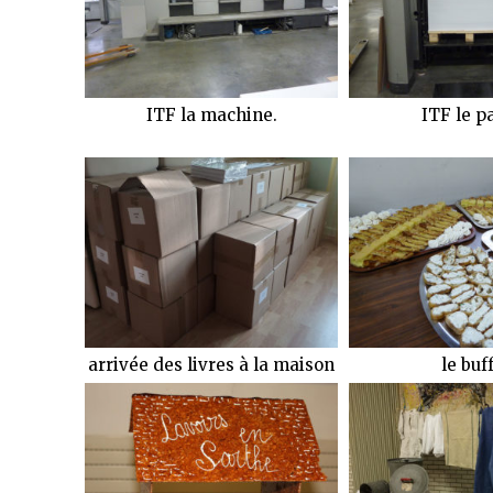
ITF la machine.
ITF le p
arrivée des livres à la maison
le buf