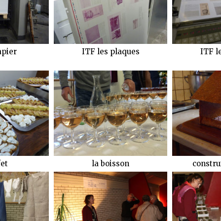
apier
ITF les plaques
ITF l
fet
la boisson
constru