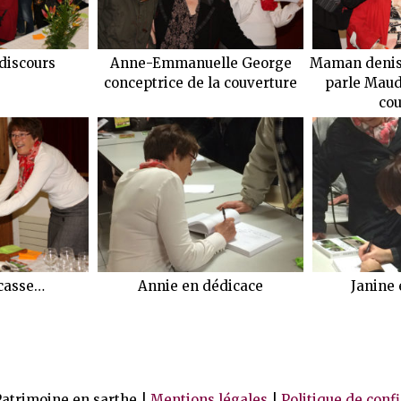
 discours
Anne-Emmanuelle George
Maman denise
conceptrice de la couverture
parle Maud
cou
 casse…
Annie en dédicace
Janine 
atrimoine en sarthe |
Mentions légales
|
Politique de conf