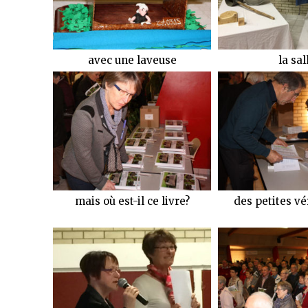
avec une laveuse
la sal
mais où est-il ce livre?
des petites vé