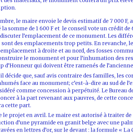
t des matériaux, le monument coûtera un prix élevé,
iption.
mbre, le maire envoie le devis estimatif de 7 000 F, a
la somme de 1 600 F et le conseil vote un crédit de 6 0
e discuter l’emplacement de ce monument. Les différe
 sont des emplacements trop petits. En revanche, le 
emplacement à droite et au nord, des fosses commu
onstruire le monument et pour l’inhumation des res
 d’Honneur qui doivent être ramenés de l’ancienne 
l décide que, sauf avis contraire des familles, les c
nhumés face au monument; c’est-à-dire au sud de l’
sidéré comme concession à perpétuité. Le Bureau de
oncer à la part revenant aux pauvres, de cette conces
a cette part.
e projet en avril. Le maire est autorisé à traiter de
uction d’une pyramide en granit belge avec une palm
ravées en lettres d’or, sur le devant : la formule « 