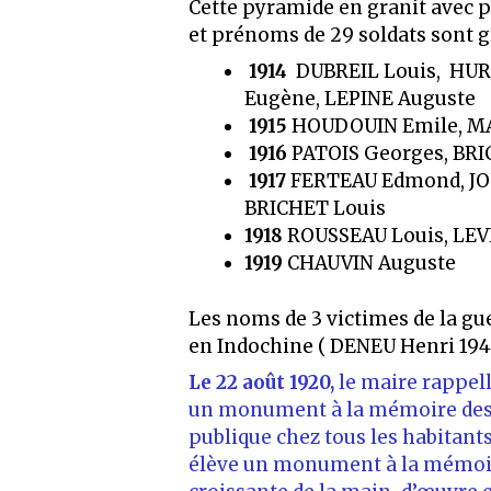
Cette pyramide en granit avec 
et prénoms de 29 soldats sont gr
1914
DUBREIL Louis, HUR
Eugène, LEPINE Auguste
1915
HOUDOUIN Emile, MA
1916
PATOIS Georges, BRI
1917
FERTEAU Edmond, JOU
BRICHET Louis
1918
ROUSSEAU Louis, LEV
1919
CHAUVIN Auguste
Les noms de 3 victimes de la g
en Indochine ( DENEU Henri 194
Le 22 août 1920,
le maire rappell
un monument à la mémoire des e
publique chez tous les habitant
élève un monument à la mémoire