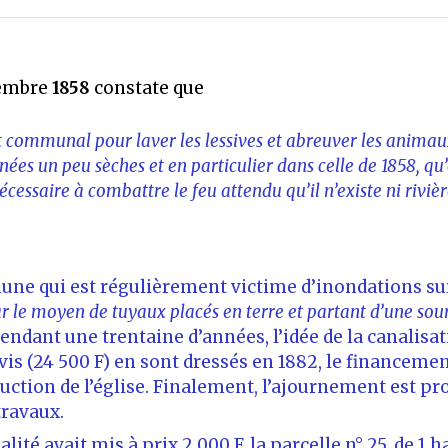
vembre
1858
constate que
communal pour laver les lessives et abreuver les animaux, 
es un peu sèches et en particulier dans celle de 1858, qu’e
écessaire à combattre le feu attendu qu’il n’existe ni riviè
ne qui est régulièrement victime d’inondations sur 
ar le moyen de tuyaux placés en terre et partant d’une sour
endant une trentaine d’années, l’idée de la canalisa
is (24 500 F) en sont dressés en 1882, le financement
ruction de l’église. Finalement, l’ajournement est p
travaux.
alité avait mis à prix 2 000 F, la parcelle n° 25, de 1 h