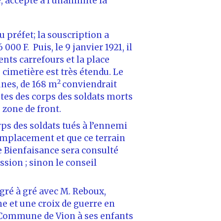
 accepte à l’unanimité la
u préfet; la souscription a
00 F. Puis, le 9 janvier 1921, il
nts carrefours et la place
cimetière est très étendu. Le
2
nes, de 168 m
conviendrait
tes des corps des soldats morts
zone de front.
orps des soldats tués à l’ennemi
emplacement et que ce terrain
 Bienfaisance sera consulté
sion ; sinon le conseil
 gré à gré avec M. Reboux,
e et une croix de guerre en
La Commune de Vion à ses enfants