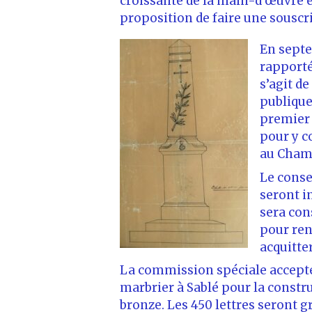
croissante de la main-d’œuvre e
proposition de faire une souscr
En septe
rapporté 
s’agit d
publique
premier 
pour y c
au Champ
Le consei
seront i
sera con
pour ren
acquitter
La commission spéciale accepte l
marbrier à Sablé pour la constr
bronze. Les 450 lettres seront g