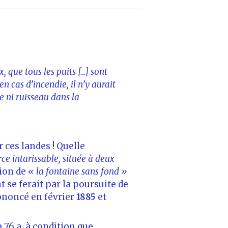
que tous les puits […] sont
n cas d’incendie, il n’y aurait
re ni ruisseau dans la
ces landes ! Quelle
ce intarissable, située à deux
tion de
« la fontaine sans fond »
 se ferait par la poursuite de
rononcé en février
1885
et
a 76 a, à condition que