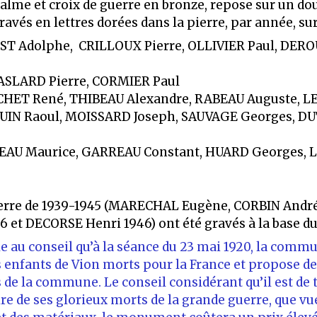
palme et croix de guerre en bronze, repose sur un
avés en lettres dorées dans la pierre, par année, sur 
ST Adolphe, CRILLOUX Pierre, OLLIVIER Paul, DE
SLARD Pierre, CORMIER Paul
CHET René, THIBEAU Alexandre, RABEAU Auguste, LE
IN Raoul, MOISSARD Joseph, SAUVAGE Georges, DUT
EAU Maurice, GARREAU Constant, HUARD Georges, L
uerre de 1939-1945 (MARECHAL Eugène, CORBIN André
6 et DECORSE Henri 1946) ont été gravés à la base 
e au conseil qu’à la séance du 23 mai 1920, la commu
nfants de Vion morts pour la France et propose de 
s de la commune. Le conseil considérant qu’il est de
 de ses glorieux morts de la grande guerre, que vu