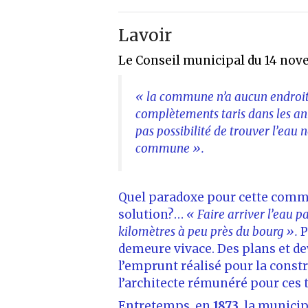
Lavoir
Le Conseil municipal du 14 no
« la commune n’a aucun endroit 
complètements taris dans les anné
pas possibilité de trouver l’eau n
commune ».
Quel paradoxe pour cette commu
solution?…
« Faire arriver l’eau p
kilomètres à peu près du bourg ».
P
demeure vivace. Des plans et dev
l’emprunt réalisé pour la const
l’architecte rémunéré pour ces 
Entretemps, en
1873
, la municip