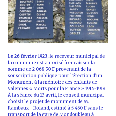
Le 26 février 1923,
le receveur municipal de
la commune est autorisé à encaisser la
somme de 2 068,50 F provenant de la
souscription publique pour l’érection d’un
Monument à la mémoire des enfants de
Valennes « Morts pour la France » 1914-1918.
À la séance du 13 avril, le conseil municipal
choisit le projet de monument de M.
Rambaux –Roland, estimé à 5 450 F sans le
transport de la gare de Mondoubleau à