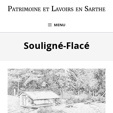
Aller
au
contenu
MENU
Souligné-Flacé