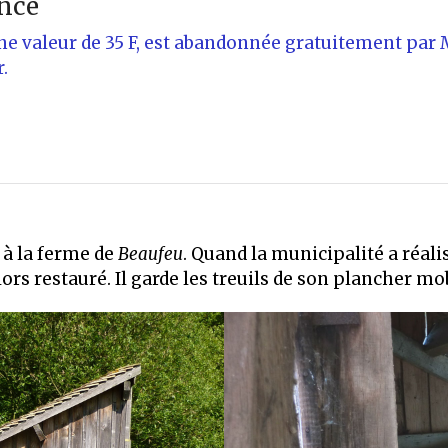
ence
d’une valeur de 35 F, est abandonnée gratuitement 
.
e à la ferme de
Beaufeu
. Quand la municipalité a réali
 alors restauré. Il garde les treuils de son plancher mo