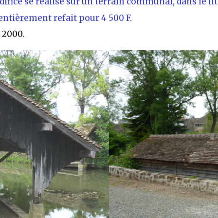
fice se réalise sur un terrain communal, dans le lit 
 entièrement refait pour 4 500 F.
 2000.