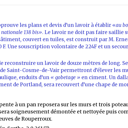
prouve les plans et devis d’un lavoir à établir «
au bo
 nationale 138 bis».
Le lavoir ne doit pas faire saillie s
bâtiment, couvert en tuiles, est construit par M. Er
50 F. Une souscription volontaire de 224F et un seco
de reconstruire un lavoir de douze mètres de long. Sel
e de Saint-Cosme-de-Vair permettront d’élever les 
aulique, enduits d’un
« gobetage »
en ciment. Un dalla
nt de Portland, sera recouvert d’une chape de mort
pente à un pan reposera sur les murs et trois potea
 sera soigneusement démontée et nettoyée puis comp
neuves de Rouperroux.