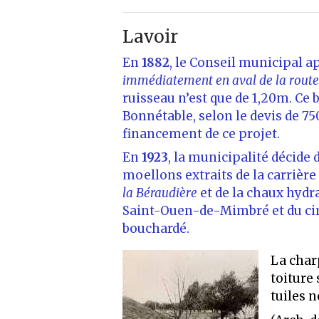
Lavoir
En
1882
, le Conseil municipal ap
immédiatement en aval de la route
ruisseau n’est que de 1,20m. Ce 
Bonnétable, selon le devis de 7
financement de ce projet.
En
1923
, la municipalité décide 
moellons extraits de la carrièr
la Béraudière
et de la chaux hydr
Saint-Ouen-de-Mimbré et du cime
bouchardé.
La char
toiture
tuiles 