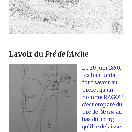
Lavoir du
Pré de l’Arche
Le 20 juin
1850,
les habitants
font savoir au
préfet qu’un
nommé RAGOT
s’est emparé du
pré de
l’Arche
au
bas du bourg,
qu’il le délaisse