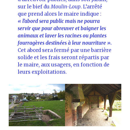
sur le bief du
Moulin-Loup
. L’arrêté
que prend alors le maire indique :
« l’abord sera public mais ne pourra
servir que pour abreuver et baigner les
animaux et laver les racines ou plantes
fourragères destinées à leur nourriture ».
Cet abord sera fermé par une barrière
solide et les frais seront répartis par
le maire, aux usagers, en fonction de
leurs exploitations.