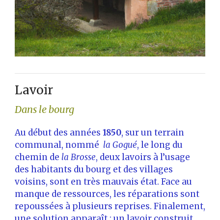
Lavoir
Dans le bourg
Au début des années
1850
, sur un terrain
communal, nommé
la Gogué
, le long du
chemin de
la Brosse
, deux lavoirs à l’usage
des habitants du bourg et des villages
voisins, sont en très mauvais état. Face au
manque de ressources, les réparations sont
repoussées à plusieurs reprises. Finalement,
une solution apparaît : un lavoir construit