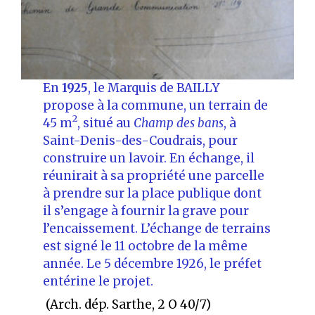
En
1925
, le Marquis de BAILLY
propose à la commune, un terrain de
2
45 m
, situé au
Champ des bans
, à
Saint-Denis-des-Coudrais, pour
construire un lavoir. En échange, il
réunirait à sa propriété une parcelle
à prendre sur la place publique dont
il s’engage à fournir la grave pour
l’encaissement. L’échange de terrains
est signé le 11 octobre de la même
année. Le 5 décembre 1926, le préfet
entérine le projet.
(Arch. dép. Sarthe, 2 O 40/7)