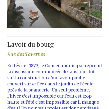
Lavoir du bourg
Rue des Tavernes
En février
1877
, le Conseil municipal reprend
la discussion commencée dix ans plus tôt
sur la construction d’un lavoir public
couvert sur
la Gée
dans le jardin de l’école,
près de la buanderie. Un seul problème,
l’hiver c’est impossible car l’eau est trop
haute et l’été c’est impossible car il manque
d’eau ! Un nouveau projet est donc envisagé,