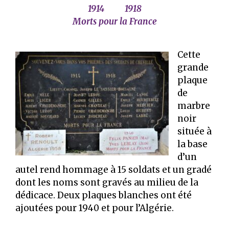
1914 1918
Morts pour la France
Cette
grande
plaque
de
marbre
noir
située à
la base
d’un
autel rend hommage à 15 soldats et un gradé
dont les noms sont gravés au milieu de la
dédicace. Deux plaques blanches ont été
ajoutées pour 1940 et pour l’Algérie.