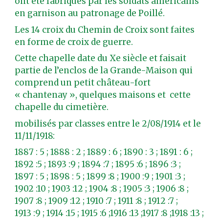
ont été fabriqués par les soldats américains
en garnison au patronage de Poillé.
Les 14 croix du Chemin de Croix sont faites
en forme de croix de guerre.
Cette chapelle date du Xe siècle et faisait
partie de l’enclos de la Grande-Maison qui
comprend un petit château-fort
« chantenay », quelques maisons et cette
chapelle du cimetière.
mobilisés par classes entre le 2/08/1914 et le
11/11/1918:
1887 : 5 ; 1888 : 2 ; 1889 : 6 ; 1890 : 3 ; 1891 : 6 ;
1892 :5 ; 1893 :9 ; 1894 :7 ; 1895 :6 ; 1896 :3 ;
1897 : 5 ; 1898 : 5 ; 1899 :8 ; 1900 :9 ; 1901 :3 ;
1902 :10 ; 1903 :12 ; 1904 :8 ; 1905 :3 ; 1906 :8 ;
1907 :8 ; 1909 :12 ; 1910 :7 ; 1911 :8 ; 1912 :7 ;
1913 :9 ; 1914 :15 ; 1915 :6 ;1916 :13 ;1917 :8 ;1918 :13 ;