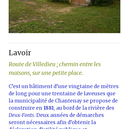
Lavoir
Route de Villedieu ; chemin entre les
maisons, sur une petite place.
C’est un bâtiment d’une vingtaine de mètres
de long pour une trentaine de laveuses que
la municipalité de Chantenay se propose de
construire en
1881
, au bord de la rivière des
Deux-Fonts
. Deux années de démarches
seront nécessaires afin d’obtenir la